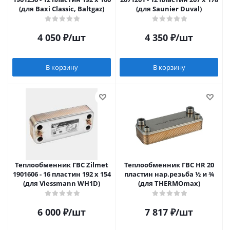
(для Baxi Classic, Baltgaz)
(для Saunier Duval)
4 050
₽
/шт
4 350
₽
/шт
В корзину
В корзину
Теплообменник ГВС Zilmet
Теплообменник ГВС HR 20
1901606 - 16 пластин 192 x 154
пластин нар.резьба ½ и ¾
(для Viessmann WH1D)
(для THERMOmax)
6 000
₽
/шт
7 817
₽
/шт