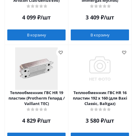
Ariston Clas-Genus-Evo)
Immergas Mythos)
4 099
₽
/шт
3 409
₽
/шт
В корзину
В корзину
Теплообменник ГВС HR 19
Теплообменник ГВС HR 16
пластин (Protherm Гепард /
пластин 192 x 160 (для Baxi
Vaillant TEC)
Classic, Baltgaz)
4 829
₽
/шт
3 580
₽
/шт