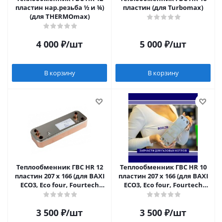
пластин нар.резьба ½ и ¾)
пластин (для Turbomax)
(для THERMOmax)
4 000
₽
/шт
5 000
₽
/шт
В корзину
В корзину
Теплообменник ГВС HR 12
Теплообменник ГВС HR 10
пластин 207 х 166 (для BAXI
пластин 207 х 166 (для BAXI
ECO3, Eco four, Fourtech
ECO3, Eco four, Fourtech
после 2014)
после 2014)
3 500
₽
/шт
3 500
₽
/шт