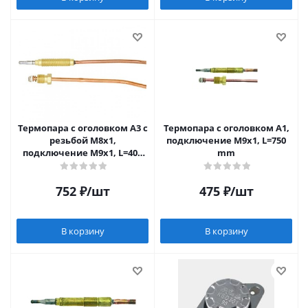
Термопара c оголовком А3 с
Термопара c оголовком А1,
резьбой М8х1,
подключение М9х1, L=750
подключение М9х1, L=400
mm
мм SIT (Италия)
752
₽
/шт
475
₽
/шт
В корзину
В корзину