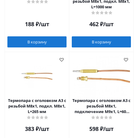
резьбой М8х1, подкл. М8х1,
L=1000 мм
188
₽
/шт
462
₽
/шт
В корзину
В корзину
Термопара c оголовком А3 с
Термопара c оголовком А3 с
резьбой М8х1, подкл. М8х1,
резьбой М8х1,
L=265 мм
подключение М9х1, L=600
мм SIT (Италия)
383
₽
/шт
598
₽
/шт