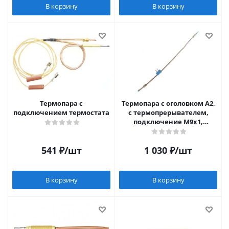
В корзину
В корзину
Термопара c
Термопара c оголовком А2,
подключением термостата
с термопрерывателем,
подключение М9х1,
L=400мм SIT (Италия)
541
₽
/шт
1 030
₽
/шт
В корзину
В корзину