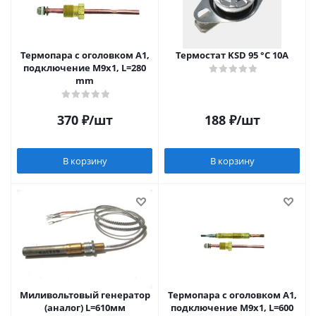
Термопара c оголовком А1,
Термостат KSD 95 °С 10А
подключение М9х1, L=280
mm
370
₽
/шт
188
₽
/шт
В корзину
В корзину
Миливольтовый генератор
Термопара c оголовком А1,
(аналог) L=610мм
подключение М9х1, L=600