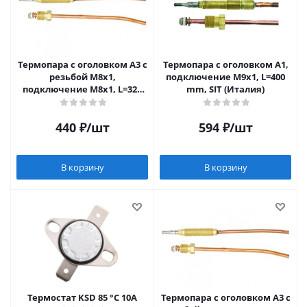
Термопара c оголовком А3 с
Термопара c оголовком А1,
резьбой М8х1,
подключение М9х1, L=400
подключение М8х1, L=320
mm, SIT (Италия)
мм SIT (Италия)
440
₽
/шт
594
₽
/шт
В корзину
В корзину
Термостат KSD 85 °С 10А
Термопара c оголовком А3 с