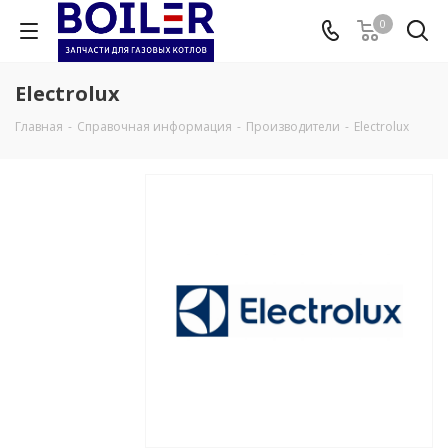
0
Electrolux
Главная
-
Справочная информация
-
Производители
-
Electrolux